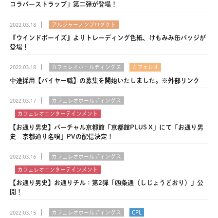
ン
コラバーストラップ」第二弾が登場！
セ
グ
ス
2022.03.18
アルジャーノンプロダクト
ス
を
『ウインドボーイズ』よりトレーディング色紙、けもみみ缶バッジが
ワ
登場！
ン
ス
2022.03.18
カフェレオホールディングス
カフェレオ
ト
中途採用【バイヤー職】の募集を開始いたしました。※外部リンク
ッ
2022.03.17
カフェレオホールディングス
プ
カフェレオエンターテインメント
で
【お通り男史】バーチャル京都館「京都館PLUS X」にて「お通り男
提
史 京都通り名唄」PVの配信決定！
供
す
2022.03.16
カフェレオホールディングス
る
カフェレオエンターテインメント
カ
【お通り男史】お通りチル：第2弾「四条通（しじょうどおり）」公
ン
開！
パ
2022.03.15
カフェレオホールディングス
CPL
ニ