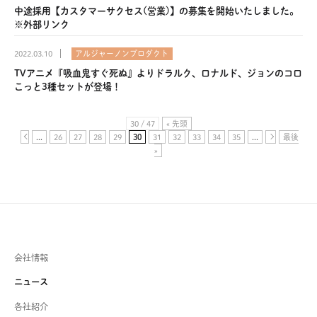
ー
中途採用【カスタマーサクセス(営業)】の募集を開始いたしました。
※外部リンク
2022.03.10
アルジャーノンプロダクト
TVアニメ『吸血鬼すぐ死ぬ』よりドラルク、ロナルド、ジョンのコロ
こっと3種セットが登場！
30 / 47
« 先頭
...
26
27
28
29
30
31
32
33
34
35
...
最後
»
会社情報
ニュース
各社紹介