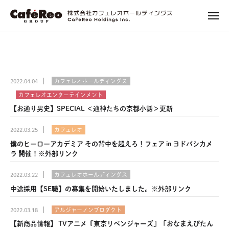
株
ュ
コ
式
ー
メ
ン
会
ニ
株
エ
テ
社
ュ
式
ン
ー
ン
カ
タ
会
フ
ツ
ー
社
ェ
へ
2022.04.04
カフェレオホールディングス
テ
レ
カ
ス
イ
カフェレオエンターテインメント
オ
フ
キ
ン
【お通り男史】SPECIAL ＜通神たちの京都小話＞更新
ホ
ェ
ッ
メ
ー
レ
プ
2022.03.25
カフェレオ
ン
ル
僕のヒーローアカデミア その背中を超えろ！フェア in ヨドバシカメ
オ
ト
デ
ラ 開催！※外部リンク
ホ
ィ
に
ン
関
ー
2022.03.22
カフェレオホールディングス
グ
わ
ル
中途採用【SE職】の募集を開始いたしました。※外部リンク
ス
る
デ
プ
2022.03.18
アルジャーノンプロダクト
ィ
ロ
【新商品情報】 TVアニメ『東京リベンジャーズ』「おなまえぴたん