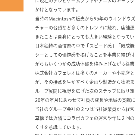
に現在のテレビゲームソフトやアニメのキャラク
かけとなっています。
当時のMacintoshの販売から95年のウィンド
チャーの台頭など多くのトレンドに触れ、店舗運
きたことは自身にとっても大きい経験となってい
日本独特の商慣習の中で「スピード感」「既成概
シーとしての価値感を掲げることを事業に結び付
がらもいくつかの成功体験を積み上げながら従業
株式会社カフェレオは多くのメーカーや小売店と
が、その接点を生かすべく企画や製造から物流ま
ループ展開に視野を広げた次のステップに取り組
20年の年月にあわせて社員の成長や地域の貢献
当社のグループ会社の２つは当社従業員から経営
草橋では近隣にコラボカフェの運営や年に２回の
くりを意識しています。