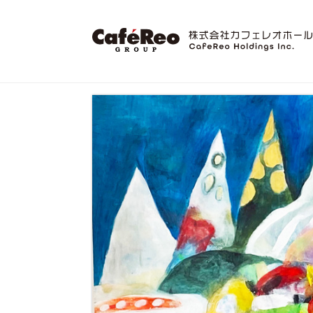
コ
式
会
ン
社
テ
株
エ
カ
ン
ン
式
フ
ツ
タ
代
会
ェ
へ
ー
レ
社
ス
表
テ
オ
カ
キ
イ
ホ
挨
フ
ッ
ン
ー
プ
ェ
メ
ル
拶
レ
ン
デ
オ
ト
ィ
2021.12.17
ン
に
by
ホ
グ
crhd_admin
関
ー
ス
わ