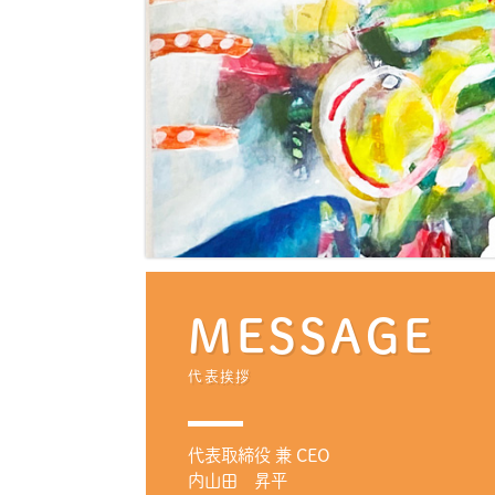
ル
る
デ
プ
ィ
ロ
ン
セ
グ
ス
を
ス
ワ
ン
ス
ト
MESSAGE
ッ
プ
代表挨拶
で
提
代表取締役 兼 CEO
供
内山田 昇平