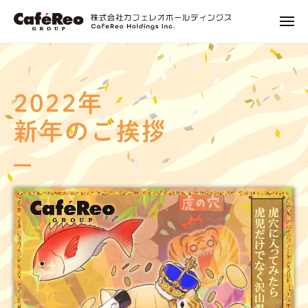
株
ュ
コ
式
ー
メ
ン
会
ニ
株
エ
テ
社
ュ
式
ン
ー
ン
カ
タ
会
フ
ツ
ー
2022年
社
ェ
へ
テ
レ
カ
ス
新年のご挨拶
イ
オ
フ
キ
ン
ホ
ェ
ッ
メ
ー
レ
プ
ン
ル
オ
ト
デ
ホ
ィ
に
ン
関
ー
グ
わ
ル
ス
る
デ
プ
ィ
ロ