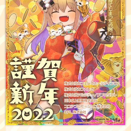
ン
セ
グ
ス
ス
を
ワ
ン
ス
ト
ッ
プ
で
提
供
す
る
カ
ン
パ
ニ