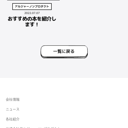
ン
セ
アルジャーノンプロダクト
グ
ス
2022.07.07
ス
おすすめの本を紹介し
を
ます！
ワ
ン
ス
ト
一覧に戻る
ッ
プ
で
提
供
す
る
会社情報
カ
ニュース
ン
パ
各社紹介
ニ