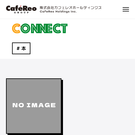
株
ュ
コ
式
ー
メ
ン
会
ニ
株
エ
テ
社
ュ
式
ン
ー
ン
カ
タ
会
フ
ツ
ー
社
ェ
へ
本
テ
レ
カ
ス
イ
オ
フ
キ
ン
ホ
ェ
ッ
メ
ー
レ
プ
ン
ル
オ
ト
デ
ホ
ィ
に
ン
関
ー
グ
わ
ル
ス
る
デ
プ
ィ
ロ