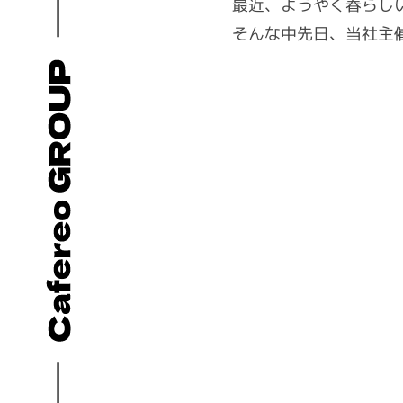
最近、ようやく春らし
ル
る
そんな中先日、当社主
デ
プ
ィ
ロ
ン
セ
グ
ス
を
ス
ワ
ン
ス
ト
ッ
プ
で
提
供