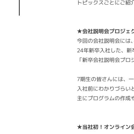
トピックスごとにご紹
す
る
カ
ン
★会社説明会プロジェ
パ
今回の会社説明会には
ニ
24年新卒入社した、新
ー
「新卒会社説明会プロ
7期生の皆さんには、
入社前にわかりづらい
主にプログラムの作成
★当社初！オンライン