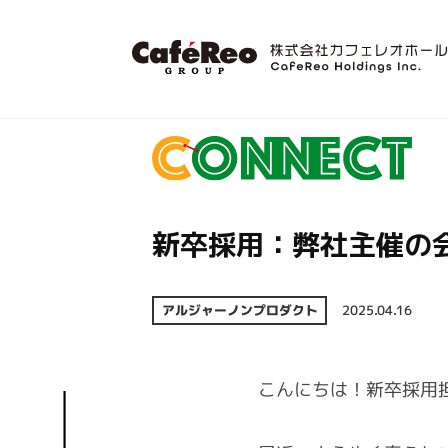
コ
式
会
ン
社
テ
株
エ
カ
ン
ン
式
フ
ツ
タ
会
ェ
へ
ー
レ
社
ス
テ
オ
カ
キ
新卒採用：弊社主催の
イ
ホ
フ
ッ
ン
ー
プ
ェ
メ
ル
アルジャーノンプロダクト
2025.04.16
レ
ン
デ
オ
ト
ィ
ン
に
ホ
こんにちは！新卒採用
グ
関
ー
ス
わ