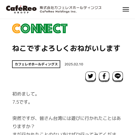
株
ュ
コ
式
ー
メ
ン
会
ニ
株
エ
テ
社
ュ
式
ン
ー
ン
カ
タ
会
フ
ツ
ー
社
ェ
へ
ねこですよろしくおねがいします
テ
レ
カ
ス
イ
オ
フ
キ
ン
カフェレオホールディングス
2025.02.10
ホ
ェ
ッ
メ
ー
レ
プ
ン
ル
オ
ト
デ
初めまして。
ホ
ィ
に
ン
7.5です。
関
ー
グ
わ
ル
ス
る
突然ですが、皆さん台湾には遊びに行かれたことはあ
デ
プ
りますか？
ィ
ロ
まだ行かれたことのない方はぜひ行ってみてくださ