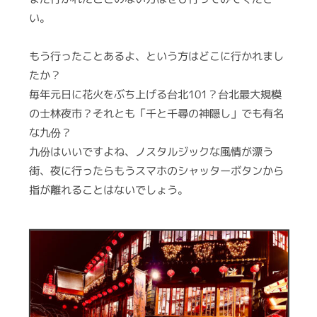
ン
セ
い。
グ
ス
ス
を
もう行ったことあるよ、という方はどこに行かれまし
ワ
たか？
ン
毎年元日に花火をぶち上げる台北101？台北最大規模
ス
の士林夜市？それとも「千と千尋の神隠し」でも有名
ト
な九份？
ッ
九份はいいですよね、ノスタルジックな風情が漂う
プ
街、夜に行ったらもうスマホのシャッターボタンから
で
提
指が離れることはないでしょう。
供
す
る
カ
ン
パ
ニ