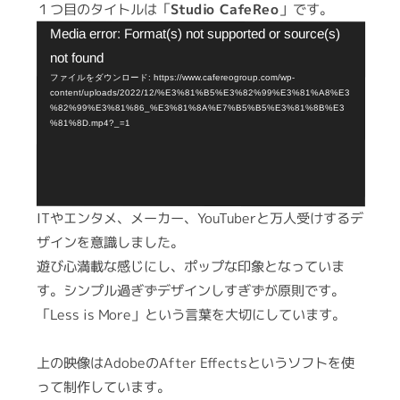
１つ目のタイトルは「
Studio CafeReo
」です。
ー
動
Media error: Format(s) not supported or source(s)
画
not found
プ
ファイルをダウンロード: https://www.cafereogroup.com/wp-
content/uploads/2022/12/%E3%81%B5%E3%82%99%E3%81%A8%E3
レ
%82%99%E3%81%86_%E3%81%8A%E7%B5%B5%E3%81%8B%E3
%81%8D.mp4?_=1
ー
ヤ
ー
ITやエンタメ、メーカー、YouTuberと万人受けするデ
ザインを意識しました。
遊び心満載な感じにし、ポップな印象となっていま
す。シンプル過ぎずデザインしすぎずが原則です。
「Less is More」という言葉を大切にしています。
上の映像はAdobeのAfter Effectsというソフトを使
って制作しています。