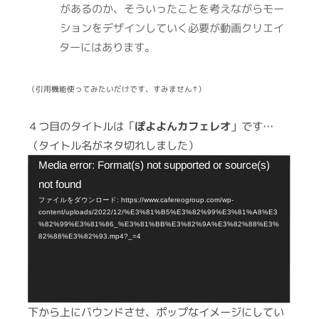
があるのか、そういったことを考えながらモー
ションをデザインしていく必要が動画クリエイ
ターにはあります。
（引用機能使ってみたいだけです、すみません↑）
４つ目のタイトルは「
ぽよよんカフェレオ
」です…
（タイトル名がネタ切れしました）
動
Media error: Format(s) not supported or source(s)
画
not found
プ
ファイルをダウンロード: https://www.cafereogroup.com/wp-
content/uploads/2022/12/%E3%81%B5%E3%82%99%E3%81%A8%E3
レ
%82%99%E3%81%86_%E3%81%BB%E3%82%9A%E3%82%88%E3%
82%88%E3%82%93.mp4?_=4
ー
ヤ
ー
下から上にバウンドさせ、ポップなイメージにしてい