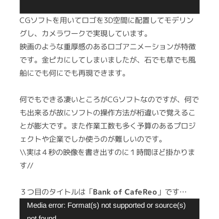
CGソフトを用いてロゴを3D空間に配置してモデリン
グし、カメラワークで実現しています。
映画のような重厚感のあるロゴアニメーションが特徴
です。金ピカにしてしまいましたが、石でも草でも風
船にでも何にでも再現できます。
何でもできる凄いところがCGソフトなのですが、何で
も出来るが故にソフトの操作方法が桁違いで覚えるこ
とが膨大です。また作業工数も多く予算のあるプロジ
ェクトや企業でしか使うのが難しいのです。
\\実は４秒の映像を書き出すのに１時間ほど掛かりま
す//
３つ目のタイトルは「
Bank of CafeReo
」です…
動
Media error: Format(s) not supported or source(s)
画
not found