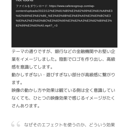
プ
ファイルをダウンロード: https://www.cafereogroup.com/wp-
content/uploads/2022/12/%E3%81%B5%E3%82%99%E3%81%A8%E3
レ
%82%99%E3%81%86_%E3%83%8B%E3%83%A5%E3%83%BC%E3
%83%A2%E3%83%BC%E3%83%95%E3%82%A3%E3%82%B9%E3%
ー
82%99%E3%83%A0.mp4?_=3
ヤ
ー
テーマの通りですが、銀行などの金融機関やお堅い企
業をイメージしました。陰影でロゴを作り出し、高級
感を意識してします。
動かしすぎない・遊びすぎない部分が高級感に繋がり
ます。
映像の動かし方や効果は観ている側は全く意識してい
なくても、ひとつの映像効果で感じるイメージがたく
さんあります。
なぜそのエフェクトを使うのか、どういう効果