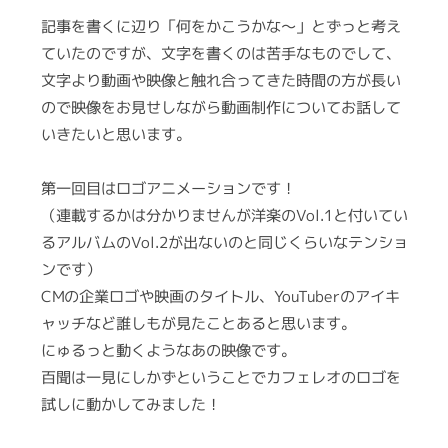
ン
セ
記事を書くに辺り「何をかこうかな〜」とずっと考え
グ
ス
ていたのですが、文字を書くのは苦手なものでして、
ス
を
文字より動画や映像と触れ合ってきた時間の方が長い
ワ
ので映像をお見せしながら動画制作についてお話して
ン
いきたいと思います。
ス
ト
第一回目はロゴアニメーションです！
ッ
（連載するかは分かりませんが洋楽のVol.1と付いてい
プ
で
るアルバムのVol.2が出ないのと同じくらいなテンショ
提
ンです）
供
CMの企業ロゴや映画のタイトル、YouTuberのアイキ
す
ャッチなど誰しもが見たことあると思います。
る
にゅるっと動くようなあの映像です。
カ
百聞は一見にしかずということでカフェレオのロゴを
ン
試しに動かしてみました！
パ
ニ