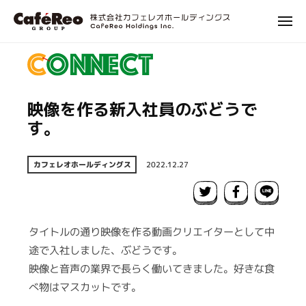
株
ュ
コ
式
ー
メ
ン
会
ニ
株
エ
テ
社
ュ
式
ン
ー
ン
カ
タ
会
フ
ツ
ー
社
ェ
へ
映像を作る新入社員のぶどうで
テ
レ
カ
ス
す。
イ
オ
フ
キ
ン
ホ
ェ
ッ
メ
ー
カフェレオホールディングス
2022.12.27
レ
プ
ン
ル
オ
ト
デ
ホ
ィ
に
ン
タイトルの通り映像を作る動画クリエイターとして中
関
ー
グ
わ
途で入社しました、ぶどうです。
ル
ス
る
映像と音声の業界で長らく働いてきました。好きな食
デ
プ
べ物はマスカットです。
ィ
ロ