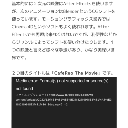
基本的には２次元の映像はAfter Effectsを使います
が、次のアニメーションはBlenderというCGソフトを
使っています。モーショングラフィックス業界では
Cinema 4Dというソフトもよく使われます。After
Effectsでも再現出来なくはないですが、利便性などか
らジャンルによってソフトを使い分けたりします。１
つの映像と言えど様々な手法があり、かなり奥深い世
界です。
２つ目のタイトルは「
CafeReo The Movie
」です。
動
Media error: Format(s) not supported or source(s)
画
not found
プ
ファイルをダウンロード: https://www.cafereogroup.com/wp-
content/uploads/2022/12/%E3%81%B5%E3%82%99%E3%81%A8%E3
レ
%82%99%E3%81%86_3dcg.mp4?_=2
ー
ヤ
ー