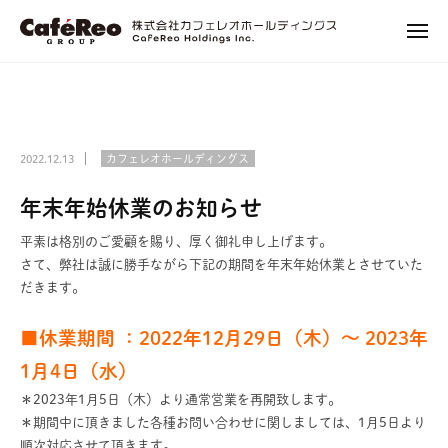
株
ュ
コ
式
ー
メ
ン
会
ニ
株
エ
テ
社
ュ
式
ン
ー
ン
カ
タ
会
フ
ツ
ー
社
ェ
へ
2022.12.13
カフェレオホールディングス
テ
レ
カ
ス
イ
オ
フ
キ
年末年始休業のお知らせ
ン
ホ
ェ
ッ
メ
ー
平素は格別のご愛顧を賜り、厚く御礼申し上げます。
レ
プ
ン
ル
さて、弊社は誠に勝手ながら下記の期間を年末年始休業とさせていた
オ
ト
デ
だきます。
ホ
ィ
に
ン
■休業期間 ：2022年12月29日（木）～ 2023年
関
ー
グ
わ
ル
1月4日（水）
ス
る
デ
＊2023年1月5日（木）より通常営業を再開致します。
プ
ィ
＊期間中に頂きました各種お問い合わせに関しましては、1月5日より
ロ
順次対応させて頂きます。