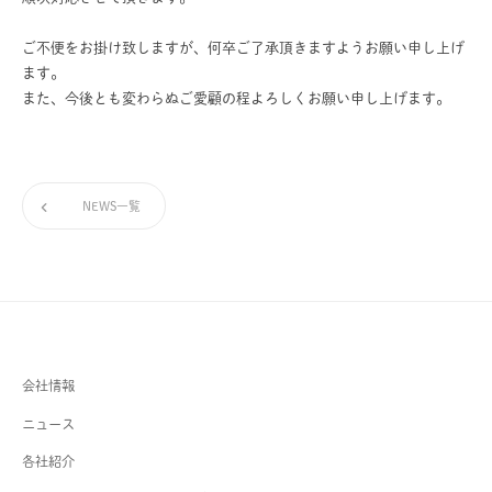
ン
セ
グ
ス
ご不便をお掛け致しますが、何卒ご了承頂きますようお願い申し上げ
ス
を
ます。
ワ
また、今後とも変わらぬご愛顧の程よろしくお願い申し上げます。
ン
ス
ト
ッ
NEWS一覧
プ
で
提
供
す
る
会社情報
カ
ニュース
ン
パ
各社紹介
ニ